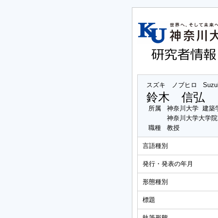
スズキ ノブヒロ
Suzu
鈴木 信弘
所属
神奈川大学 建築
神奈川大学大学院
職種
教授
言語種別
発行・発表の年月
形態種別
標題
執筆形態