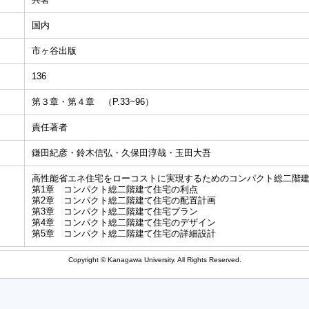
国内
市ヶ谷出版
136
第３章・第４章 （P.33~96）
責任著者
鎌田紀彦・鈴木信弘・久保田淳哉・玉田大吾
高性能省エネ住宅をローコストに実現するためのコンパクト総二階
第1章 コンパクト総二階建て住宅の利点
第2章 コンパクト総二階建て住宅の配置計画
第3章 コンパクト総二階建て住宅プラン
第4章 コンパクト総二階建て住宅のデザイン
第5章 コンパクト総二階建て住宅の詳細設計
Copyright © Kanagawa University. All Rights Reserved.