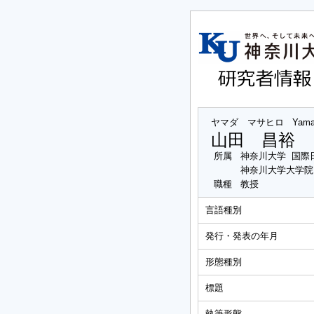
ヤマダ マサヒロ
Yama
山田 昌裕
所属
神奈川大学 国際
神奈川大学大学院
職種
教授
言語種別
発行・発表の年月
形態種別
標題
執筆形態