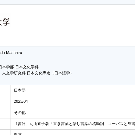
da Masahiro
日本学部 日本文化学科
 人文学研究科 日本文化専攻（日本語学）
日本語
2023/04
その他
〔書評〕丸山直子著『書き言葉と話し言葉の格助詞―コーパスと辞
単著