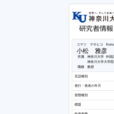
コマツ マサヒコ
Koma
小松 雅彦
所属
神奈川大学 外国
神奈川大学大学院
職種
教授
言語種別
発行・発表の年月
形態種別
標題
執筆形態