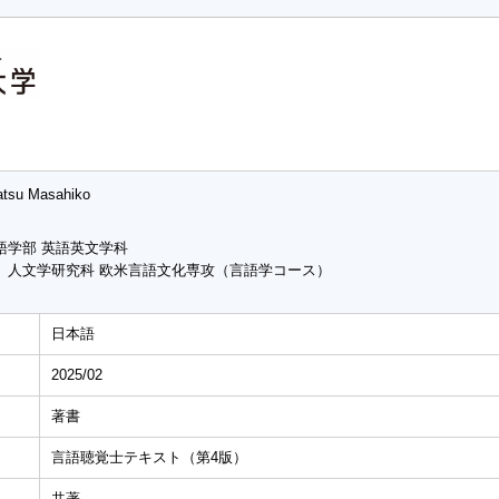
tsu Masahiko
語学部 英語英文学科
 人文学研究科 欧米言語文化専攻（言語学コース）
日本語
2025/02
著書
言語聴覚士テキスト（第4版）
共著