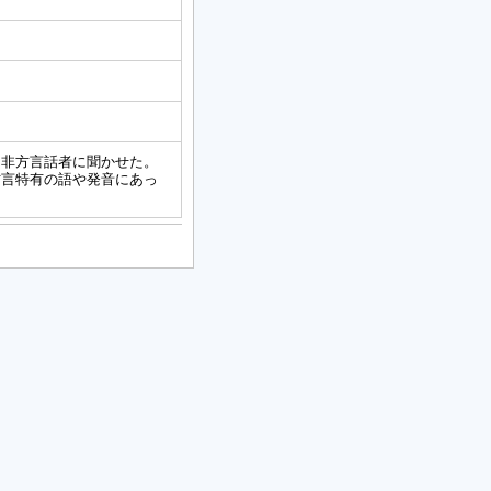
と非方言話者に聞かせた。
方言特有の語や発音にあっ