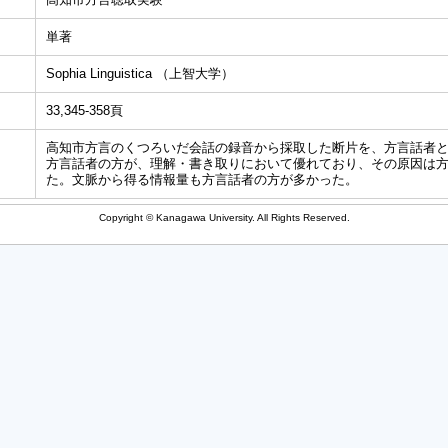
単著
Sophia Linguistica （上智大学）
33,345-358頁
高知市方言のくつろいだ会話の録音から採取した断片を、方言話者
方言話者の方が、理解・書き取りにおいて優れており、その原因は
た。文脈から得る情報量も方言話者の方が多かった。
Copyright © Kanagawa University. All Rights Reserved.