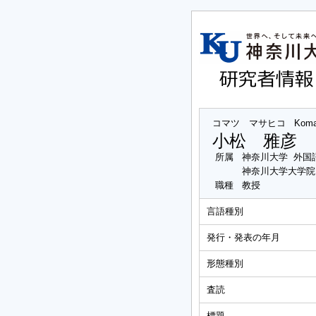
コマツ マサヒコ
Koma
小松 雅彦
所属
神奈川大学 外国
神奈川大学大学院
職種
教授
言語種別
発行・発表の年月
形態種別
査読
標題