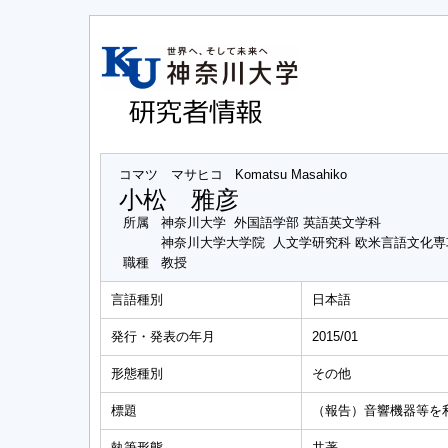
コマツ マサヒコ
Komatsu Masahiko
小松 雅彦
所属
神奈川大学 外国語学部 英語英文学科
神奈川大学大学院 人文学研究科 欧米言語文化
職種
教授
言語種別
日本語
発行・発表の年月
2015/01
形態種別
その他
標題
（報告）音響機器等を
執筆形態
共著