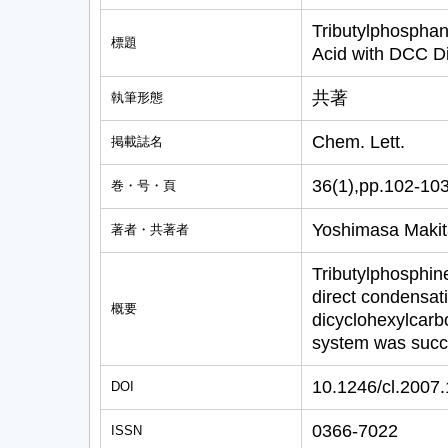
Tributylphosphan
標題
Acid with DCC D
共著
執筆形態
Chem. Lett.
掲載誌名
36(1),pp.102-10
巻・号・頁
Yoshimasa Maki
著者・共著者
Tributylphosphine
direct condensati
概要
dicyclohexylcar
system was succe
10.1246/cl.2007
DOI
0366-7022
ISSN