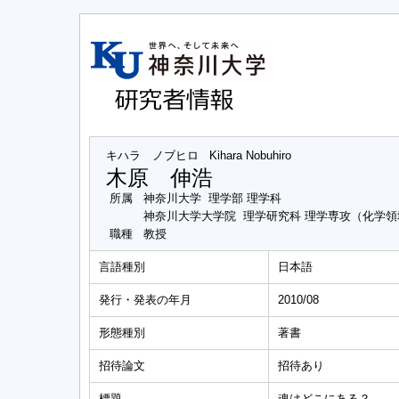
キハラ ノブヒロ
Kihara Nobuhiro
木原 伸浩
所属
神奈川大学 理学部 理学科
神奈川大学大学院 理学研究科 理学専攻（化学領
職種
教授
言語種別
日本語
発行・発表の年月
2010/08
形態種別
著書
招待論文
招待あり
標題
魂はどこにある？