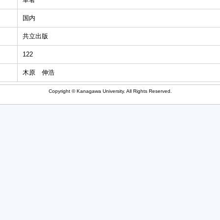
国内
共立出版
122
木原 伸浩
Copyright © Kanagawa University. All Rights Reserved.