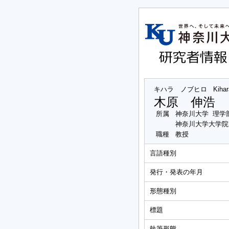
キハラ ノブヒロ
Kihar
木原 伸浩
所属
神奈川大学 理学
神奈川大学大学院
職種
教授
言語種別
発行・発表の年月
形態種別
標題
執筆形態