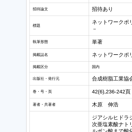
招待あり
招待論文
ネットワークポ
標題
－
単著
執筆形態
ネットワークポ
掲載誌名
掲載区分
国内
合成樹脂工業協
出版社・発行元
42(6),236-242頁
巻・号・頁
木原 伸浩
著者・共著者
ジアシルヒドラ
次亜塩素酸ナト
ルボン酸まで酸