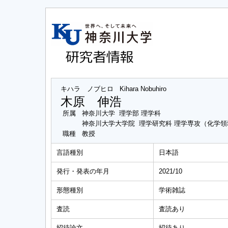
キハラ ノブヒロ
Kihara Nobuhiro
木原 伸浩
所属
神奈川大学 理学部 理学科
神奈川大学大学院 理学研究科 理学専攻（化学領
職種
教授
言語種別
日本語
発行・発表の年月
2021/10
形態種別
学術雑誌
査読
査読あり
招待論文
招待あり