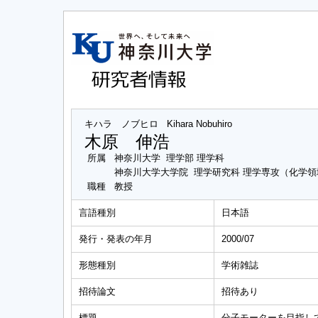
キハラ ノブヒロ
Kihara Nobuhiro
木原 伸浩
所属
神奈川大学 理学部 理学科
神奈川大学大学院 理学研究科 理学専攻（化学領
職種
教授
言語種別
日本語
発行・発表の年月
2000/07
形態種別
学術雑誌
招待論文
招待あり
標題
分子モーターを目指し