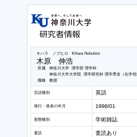
キハラ ノブヒロ
Kihara Nobuhiro
木原 伸浩
所属
神奈川大学 理学部 理学科
神奈川大学大学院 理学研究科 理学専攻（化学領
職種
教授
英語
言語種別
1998/01
発行・発表の年月
学術雑誌
形態種別
査読あり
査読