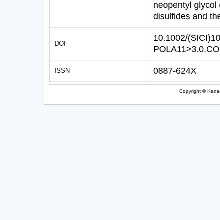
neopentyl glycol 
disulfides and th
10.1002/(SICI)1
DOI
POLA11>3.0.CO
0887-624X
ISSN
Copyright © Kanag