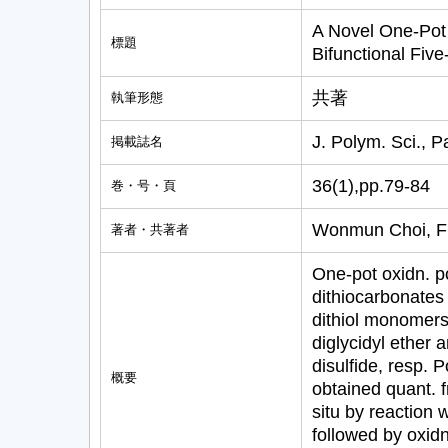
A Novel One-Pot 
標題
Bifunctional Fiv
共著
執筆形態
J. Polym. Sci., 
掲載誌名
36(1),pp.79-84
巻・号・頁
Wonmun Choi, F
著者・共著者
One-pot oxidn. po
dithiocarbonates 
dithiol monomers
diglycidyl ether 
disulfide, resp. 
概要
obtained quant. f
situ by reaction 
followed by oxidn