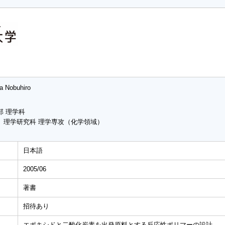
a Nobuhiro
部 理学科
 理学研究科 理学専攻（化学領域）
日本語
2005/06
著書
招待あり
エポキシドと二酸化炭素を出発原料とする反応性ポリマーの設計