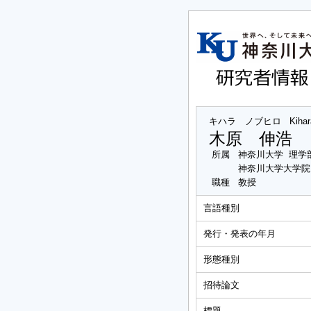
キハラ ノブヒロ
Kihar
木原 伸浩
所属
神奈川大学 理学
神奈川大学大学院
職種
教授
言語種別
発行・発表の年月
形態種別
招待論文
標題