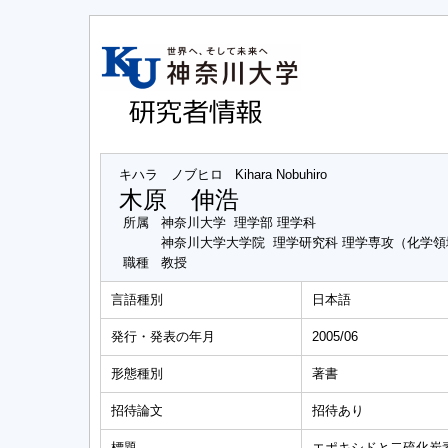
キハラ ノブヒロ
Kihara Nobuhiro
木原 伸浩
所属
神奈川大学 理学部 理学科
神奈川大学大学院 理学研究科 理学専攻（化学領
職種
教授
言語種別
日本語
発行・発表の年月
2005/06
形態種別
著書
招待論文
招待あり
標題
エポキシドと二硫化炭