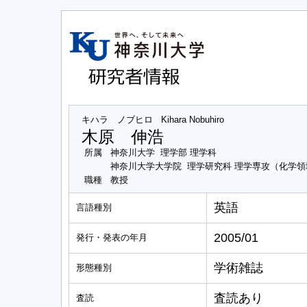
キハラ ノブヒロ
Kihara Nobuhiro
木原 伸浩
所属
神奈川大学 理学部 理学科
神奈川大学大学院 理学研究科 理学専攻（化学領
職種
教授
英語
言語種別
2005/01
発行・発表の年月
学術雑誌
形態種別
査読あり
査読