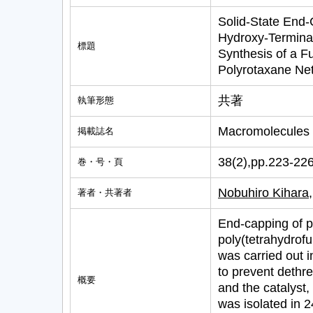
Solid-State End
Hydroxy-Terminat
標題
Synthesis of a F
Polyrotaxane Ne
共著
執筆形態
Macromolecules
掲載誌名
38(2),pp.223-22
巻・号・頁
Nobuhiro Kihara
著者・共著者
End-capping of p
poly(tetrahydrofu
was carried out in
to prevent dethr
概要
and the catalyst
was isolated in 2