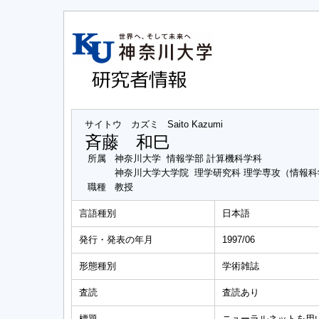
サイトウ カズミ
Saito Kazumi
斉藤 和巳
所属
神奈川大学 情報学部 計算機科学科
神奈川大学大学院 理学研究科 理学専攻（情報
職種
教授
言語種別
日本語
発行・発表の年月
1997/06
形態種別
学術雑誌
査読
査読あり
標題
ニューラルネットを用