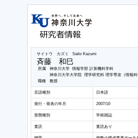
サイトウ カズミ
Saito Kazumi
斉藤 和巳
所属
神奈川大学 情報学部 計算機科学科
神奈川大学大学院 理学研究科 理学専攻（情報
職種
教授
言語種別
日本語
発行・発表の年月
2007/10
形態種別
学術雑誌
査読
査読あり
標題
複数の構成要素データ