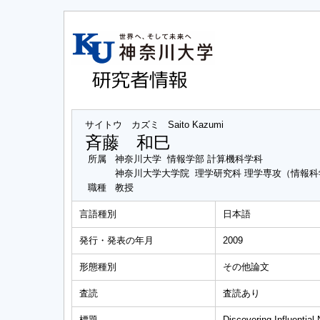
サイトウ カズミ
Saito Kazumi
斉藤 和巳
所属
神奈川大学 情報学部 計算機科学科
神奈川大学大学院 理学研究科 理学専攻（情報
職種
教授
言語種別
日本語
発行・発表の年月
2009
形態種別
その他論文
査読
査読あり
標題
Discovering Influential