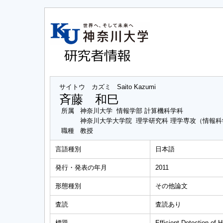
サイトウ カズミ
Saito Kazumi
斉藤 和巳
所属
神奈川大学 情報学部 計算機科学科
神奈川大学大学院 理学研究科 理学専攻（情報
職種
教授
言語種別
日本語
発行・発表の年月
2011
形態種別
その他論文
査読
査読あり
標題
Efficient Detection of 