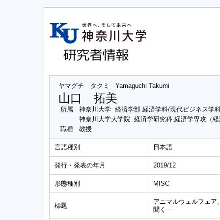
ヤマグチ タクミ
Yamaguchi Takumi
山口 拓美
所属
神奈川大学 経済学部 経済学科/現代ビジネス学
神奈川大学大学院 経済学研究科 経済学専攻（
職種
教授
言語種別
日本語
発行・発表の年月
2019/12
形態種別
MISC
アニマルウェルフェア
標題
聞く―