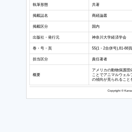
執筆形態
共著
掲載誌名
商経論叢
掲載区分
国内
出版社・発行元
神奈川大学経済学会
巻・号・頁
55(1・2合併号),81-88
担当区分
責任著者
アメリカの動物保護団
概要
ことでアニマルウェル
の傾向が見られること
Copyright © Kanag