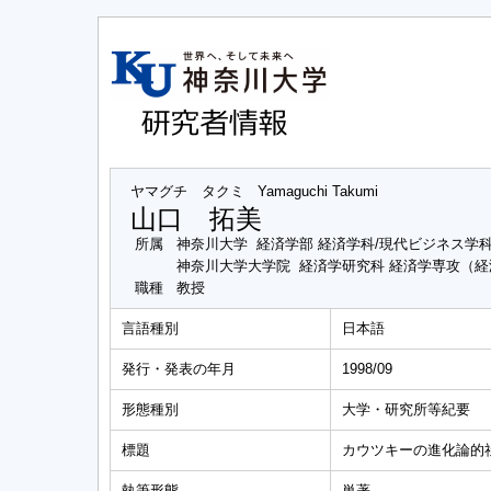
ヤマグチ タクミ
Yamaguchi Takumi
山口 拓美
所属
神奈川大学 経済学部 経済学科/現代ビジネス学
神奈川大学大学院 経済学研究科 経済学専攻（
職種
教授
言語種別
日本語
発行・発表の年月
1998/09
形態種別
大学・研究所等紀要
標題
カウツキーの進化論的
執筆形態
単著