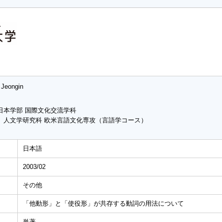
 Jeongin
日本学部 国際文化交流学科
 人文学研究科 欧米言語文化専攻（言語学コース）
日本語
2003/02
その他
「他動形」と「使役形」が共存する動詞の用法について
単著