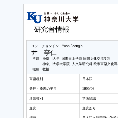
ユン チョンイン
Yoon Jeongin
尹 亭仁
所属
神奈川大学 国際日本学部 国際文化交流学科
神奈川大学大学院 人文学研究科 欧米言語文化
職種
教授
言語種別
日本語
発行・発表の年月
1999/06
形態種別
学術雑誌
査読
査読あり
標題
日本語と韓国語の使役