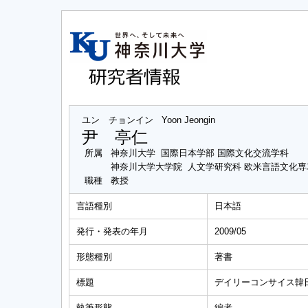
ユン チョンイン
Yoon Jeongin
尹 亭仁
所属
神奈川大学 国際日本学部 国際文化交流学科
神奈川大学大学院 人文学研究科 欧米言語文化
職種
教授
言語種別
日本語
発行・発表の年月
2009/05
形態種別
著書
標題
デイリーコンサイス韓
執筆形態
編者