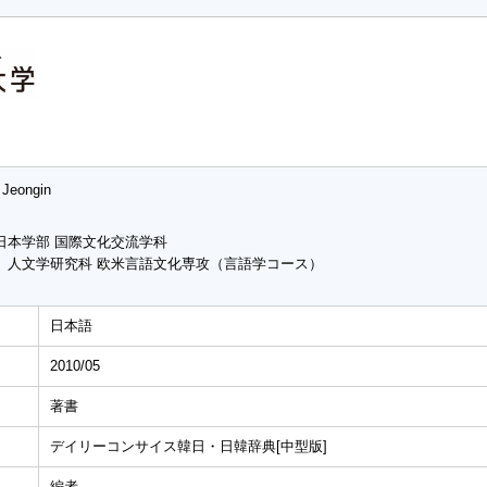
 Jeongin
日本学部 国際文化交流学科
 人文学研究科 欧米言語文化専攻（言語学コース）
日本語
2010/05
著書
デイリーコンサイス韓日・日韓辞典[中型版]
編者