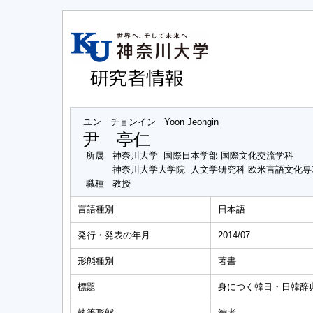
ユン チョンイン
Yoon Jeongin
尹 亭仁
所属
神奈川大学 国際日本学部 国際文化交流学科
神奈川大学大学院 人文学研究科 欧米言語文化
職種
教授
言語種別
日本語
発行・発表の年月
2014/07
形態種別
著書
標題
身につく韓日・日韓辞
執筆形態
編者