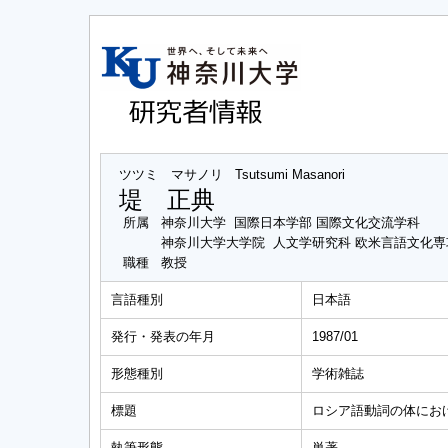
ツツミ マサノリ
Tsutsumi Masanori
堤 正典
所属
神奈川大学 国際日本学部 国際文化交流学科
神奈川大学大学院 人文学研究科 欧米言語文化
職種
教授
言語種別
日本語
発行・発表の年月
1987/01
形態種別
学術雑誌
標題
ロシア語動詞の体にお
執筆形態
単著