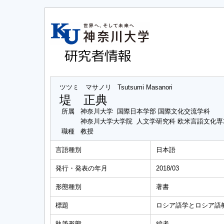
ツツミ マサノリ
Tsutsumi Masanori
堤 正典
所属
神奈川大学 国際日本学部 国際文化交流学科
神奈川大学大学院 人文学研究科 欧米言語文化
職種
教授
言語種別
日本語
発行・発表の年月
2018/03
形態種別
著書
標題
ロシア語学とロシア語
執筆形態
編者