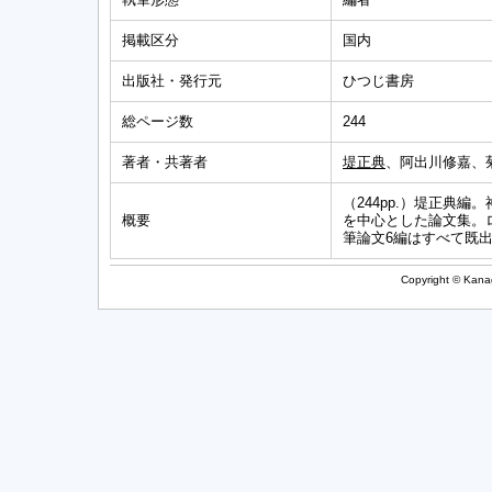
掲載区分
国内
出版社・発行元
ひつじ書房
総ページ数
244
著者・共著者
堤正典
、阿出川修嘉、
（244pp.）堤正典
概要
を中心とした論文集。
筆論文6編はすべて既
Copyright © Kanag