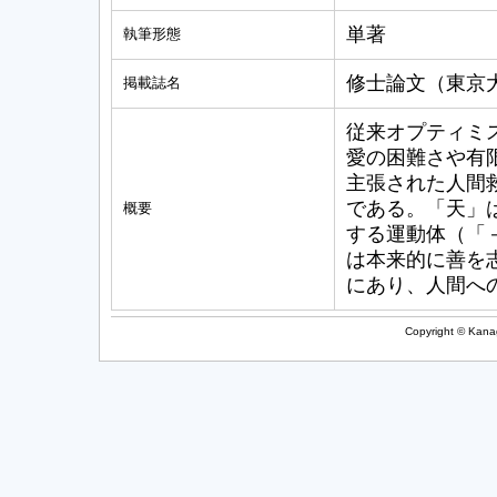
単著
執筆形態
修士論文（東京
掲載誌名
従来オプティミ
愛の困難さや有
主張された人間
である。「天」
概要
する運動体（「
は本来的に善を
にあり、人間へ
Copyright © Kanag