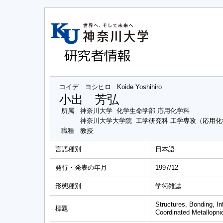
コイデ ヨシヒロ
Koide Yoshihiro
小出 芳弘
所属
神奈川大学 化学生命学部 応用化学科
神奈川大学大学院 工学研究科 工学専攻（応用
職種
教授
言語種別
日本語
発行・発表の年月
1997/12
形態種別
学術雑誌
Structures, Bonding, In
標題
Coordinated Metallopn