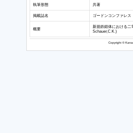
執筆形態
共著
掲載誌名
ゴードンコンファレス
新規鉄錯体における二
概要
Schauer,C.K.)
Copyright © Kanag