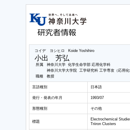
コイデ ヨシヒロ
Koide Yoshihiro
小出 芳弘
所属
神奈川大学 化学生命学部 応用化学科
神奈川大学大学院 工学研究科 工学専攻（応用
職種
教授
言語種別
日本語
発行・発表の年月
1993/07
形態種別
その他
Electrochemical Studie
標題
Triiron Clusters