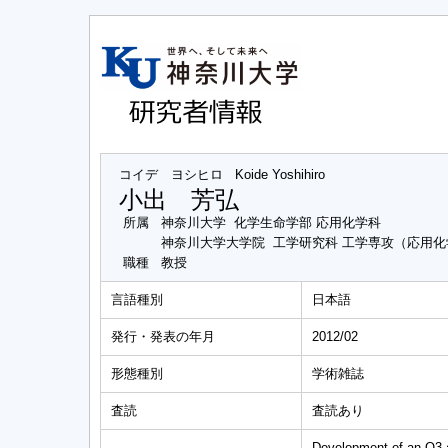
コイデ ヨシヒロ
Koide Yoshihiro
小出 芳弘
所属
神奈川大学 化学生命学部 応用化学科
神奈川大学大学院 工学研究科 工学専攻（応用
職種
教授
言語種別
日本語
発行・発表の年月
2012/02
形態種別
学術雑誌
査読
査読あり
Development of an O3-a