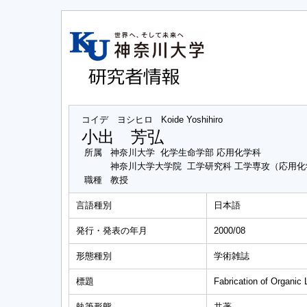
コイデ ヨシヒロ
Koide Yoshihiro
小出 芳弘
所属
神奈川大学 化学生命学部 応用化学科
神奈川大学大学院 工学研究科 工学専攻（応用
職種
教授
言語種別
日本語
発行・発表の年月
2000/08
形態種別
学術雑誌
標題
Fabrication of Organic 
執筆形態
共著