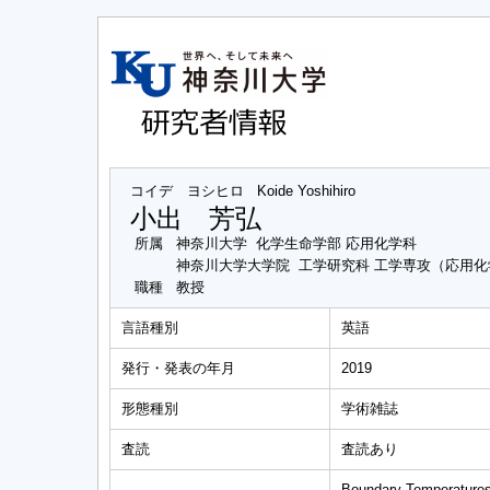
コイデ ヨシヒロ
Koide Yoshihiro
小出 芳弘
所属
神奈川大学 化学生命学部 応用化学科
神奈川大学大学院 工学研究科 工学専攻（応用
職種
教授
言語種別
英語
発行・発表の年月
2019
形態種別
学術雑誌
査読
査読あり
Boundary Temperatures a