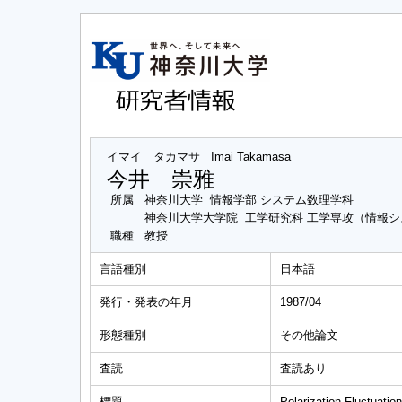
イマイ タカマサ
Imai Takamasa
今井 崇雅
所属
神奈川大学 情報学部 システム数理学科
神奈川大学大学院 工学研究科 工学専攻（情報
職種
教授
言語種別
日本語
発行・発表の年月
1987/04
形態種別
その他論文
査読
査読あり
標題
Polarization Fluctuatio