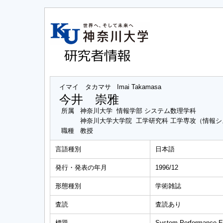
イマイ タカマサ
Imai Takamasa
今井 崇雅
所属
神奈川大学 情報学部 システム数理学科
神奈川大学大学院 工学研究科 工学専攻（情報
職種
教授
言語種別
日本語
発行・発表の年月
1996/12
形態種別
学術雑誌
査読
査読あり
標題
System Performance Ev