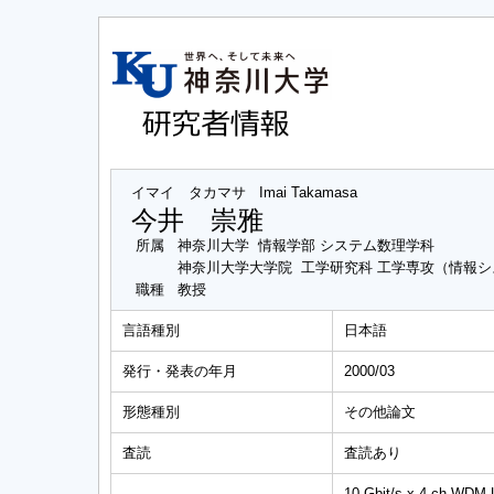
イマイ タカマサ
Imai Takamasa
今井 崇雅
所属
神奈川大学 情報学部 システム数理学科
神奈川大学大学院 工学研究科 工学専攻（情報
職種
教授
言語種別
日本語
発行・発表の年月
2000/03
形態種別
その他論文
査読
査読あり
10 Gbit/s x 4-ch WDM U