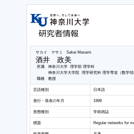
サカイ マサミ
Sakai Masami
酒井 政美
所属
神奈川大学 理学部 理学科
神奈川大学大学院 理学研究科 理学専攻（数学領
職種
教授
言語種別
日本語
発行・発表の年月
1998
形態種別
学術雑誌
標題
Regular networks for 
執筆形態
共著