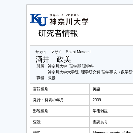
サカイ マサミ
Sakai Masami
酒井 政美
所属
神奈川大学 理学部 理学科
神奈川大学大学院 理学研究科 理学専攻（数学領
職種
教授
言語種別
英語
発行・発表の年月
2009
形態種別
学術雑誌
査読
査読あり
標題
Menger subsets of the 