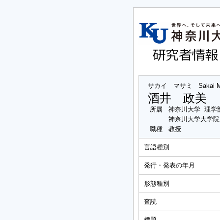
サカイ マサミ
Sakai 
酒井 政美
所属
神奈川大学 理学
神奈川大学大学院
職種
教授
言語種別
発行・発表の年月
形態種別
査読
標題