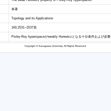
単著
Topology and its Applications
160,2531--2537頁
Pixley-Roy hyperspaceがweakly Hurewiczとなる十分条件お
Copyright © Kanagawa University. All Rights Reserved.