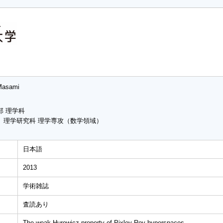
Masami
部 理学科
 理学研究科 理学専攻（数学領域）
日本語
2013
学術雑誌
査読あり
The weak Hurewicz property of Pixley-Roy hyperspaces