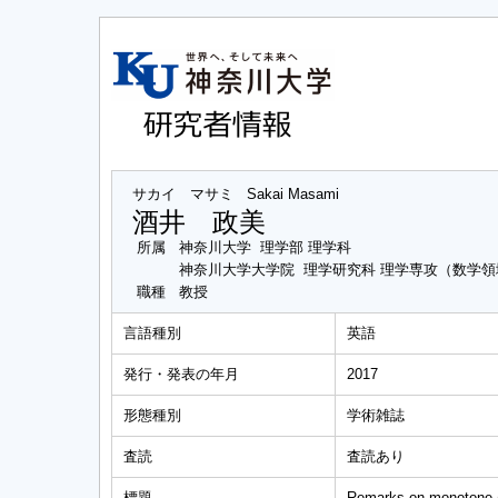
サカイ マサミ
Sakai Masami
酒井 政美
所属
神奈川大学 理学部 理学科
神奈川大学大学院 理学研究科 理学専攻（数学領
職種
教授
言語種別
英語
発行・発表の年月
2017
形態種別
学術雑誌
査読
査読あり
標題
Remarks on monotone (