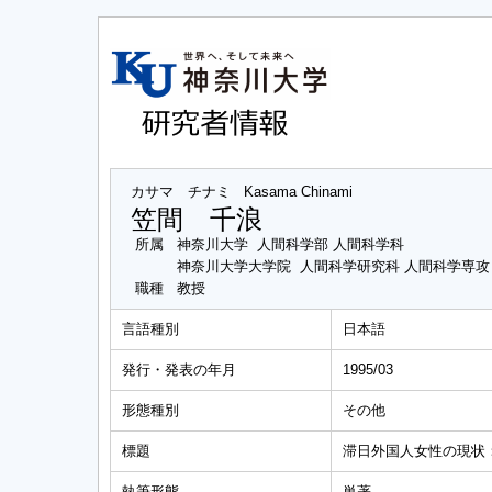
カサマ チナミ
Kasama Chinami
笠間 千浪
所属
神奈川大学 人間科学部 人間科学科
神奈川大学大学院 人間科学研究科 人間科学専
職種
教授
言語種別
日本語
発行・発表の年月
1995/03
形態種別
その他
標題
滞日外国人女性の現状
執筆形態
単著