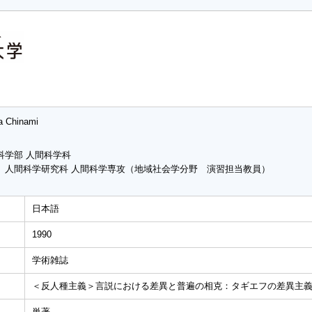
 Chinami
科学部 人間科学科
 人間科学研究科 人間科学専攻（地域社会学分野 演習担当教員）
日本語
1990
学術雑誌
＜反人種主義＞言説における差異と普遍の相克：タギエフの差異主
単著