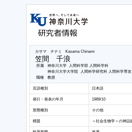
カサマ チナミ
Kasama Chinami
笠間 千浪
所属
神奈川大学 人間科学部 人間科学科
神奈川大学大学院 人間科学研究科 人間科学専
職種
教授
言語種別
日本語
発行・発表の年月
1989/10
形態種別
その他
標題
＜社会生物学＞の神話
執筆形態
単著