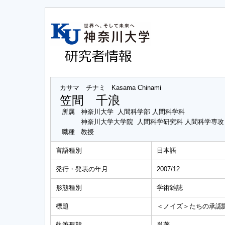
カサマ チナミ
Kasama Chinami
笠間 千浪
所属
神奈川大学 人間科学部 人間科学科
神奈川大学大学院 人間科学研究科 人間科学専
職種
教授
言語種別
日本語
発行・発表の年月
2007/12
形態種別
学術雑誌
標題
＜ノイズ＞たちの承認
執筆形態
単著