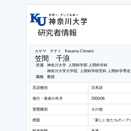
カサマ チナミ
Kasama Chinami
笠間 千浪
所属
神奈川大学 人間科学部 人間科学科
神奈川大学大学院 人間科学研究科 人間科学専
職種
教授
言語種別
日本語
発行・発表の年月
2000/06
形態種別
その他
標題
「新しい女たちの＜ア
執筆形態
単著