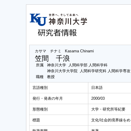
カサマ チナミ
Kasama Chinami
笠間 千浪
所属
神奈川大学 人間科学部 人間科学科
神奈川大学大学院 人間科学研究科 人間科学専
職種
教授
言語種別
日本語
発行・発表の年月
2000/03
形態種別
大学・研究所等紀要
標題
文化/社会的境界線を
執筆形態
単著