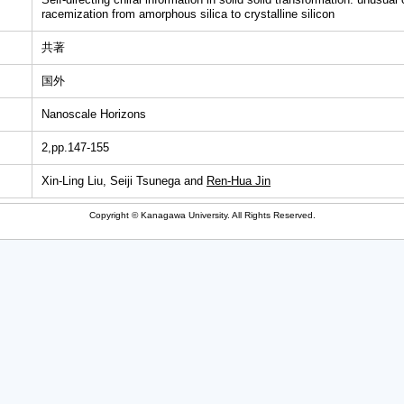
racemization from amorphous silica to crystalline silicon
共著
国外
Nanoscale Horizons
2,pp.147-155
Xin-Ling Liu, Seiji Tsunega and
Ren-Hua Jin
Copyright © Kanagawa University. All Rights Reserved.