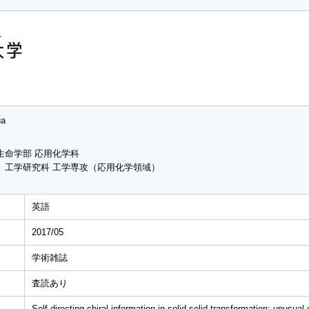
ua
生命学部 応用化学科
 工学研究科 工学専攻（応用化学領域）
英語
2017/05
学術雑誌
査読あり
Self-directing chiral information in solid solid transformation: unusual 