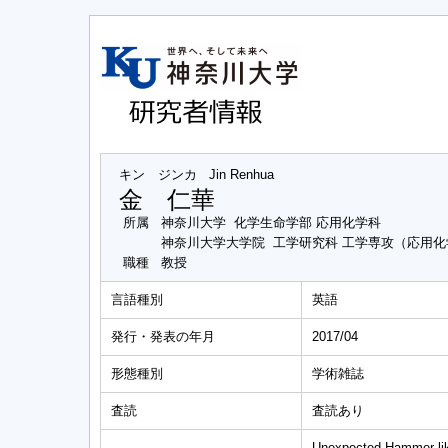
キン ジンカ
Jin Renhua
金 仁華
所属
神奈川大学 化学生命学部 応用化学科
神奈川大学大学院 工学研究科 工学専攻（応用
職種
教授
言語種別
英語
発行・発表の年月
2017/04
形態種別
学術雑誌
査読
査読あり
Unexpected Hammer like 