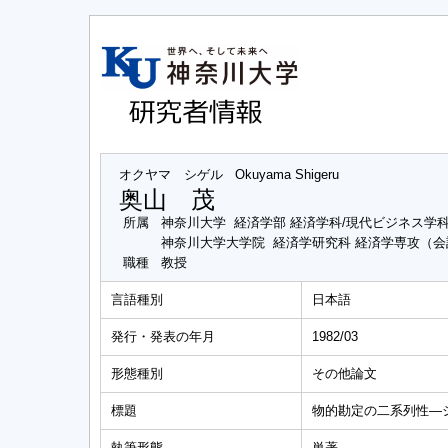
オクヤマ シゲル
Okuyama Shigeru
奥山 茂
所属
神奈川大学 経済学部 経済学科/現代ビジネス学
神奈川大学大学院 経済学研究科 経済学専攻（
職種
教授
言語種別
日本語
発行・発表の年月
1982/03
形態種別
その他論文
標題
物的勘定の二系列性―
執筆形態
単著